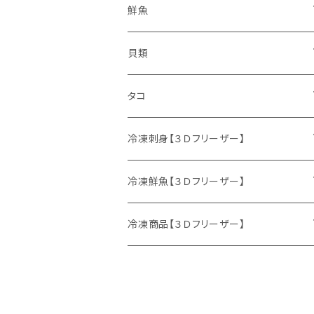
鮮魚
鮮魚セット
貝類
サケ
ホタテ
タコ
サクラマス
カキ
ミズダコ
冷凍刺身【３Ｄフリーザー】
特別セット
ニシン
冷凍鮮魚【３Ｄフリーザー】
マダラ
刺身セット
鮮魚セット
冷凍商品【３Ｄフリーザー】
ニシン
サケ
イクラ
生冷イクラ
ウマヅラハギ
ブリ
ホッケフライ