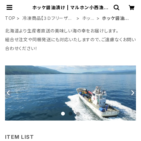
ホッケ醤油漬け | マルホン小西漁業
Online Shop
TOP
冷凍商品【３Ｄフリーザ
ホッ
ホッケ醤油漬
ー】
ケ
け
北海道より生産者直送の美味しい海の幸をお届けします。
組合せ注文や同梱発送にも対応いたしますので、ご遠慮なくお問い
合わせください！
ITEM LIST