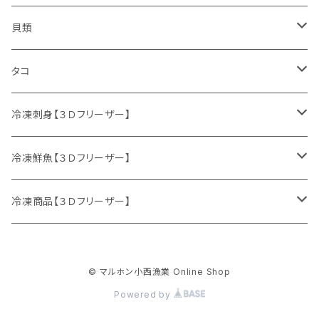
鮮魚セット
貝類
サケ
ホタテ
タコ
サクラマス
カキ
ミズダコ
冷凍刺身【３Ｄフリーザー】
特別セット
ニシン
冷凍鮮魚【３Ｄフリーザー】
マダラ
刺身セット
鮮魚セット
冷凍商品【３Ｄフリーザー】
ニシン
サケ
イクラ
© マルホン小西漁業 Online Shop
生冷イクラ
ウマヅラハギ
ブリ
ホッケフライ
Powered by