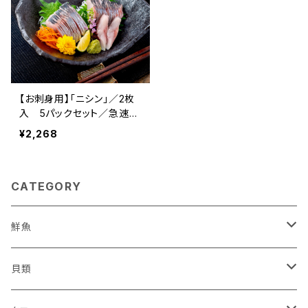
【お刺身用】「ニシン」／2枚
入 5パックセット／急速凍
結
¥2,268
CATEGORY
鮮魚
鮮魚セット
貝類