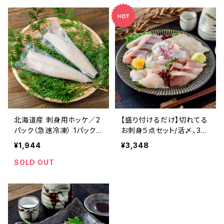
北海道産 刺身用ホッケ／2
【盛り付けるだけ】切れてる
パック（急速冷凍） 1パック/
お刺身５点セット/活〆、3D
200ｇ前後 北海道産 寿都
冷凍 50g~70gを5パック
¥1,944
¥3,348
産 真ホッケ 真空パック ほ
北海道産 寿都産 真空パッ
っけ ホッケ 真ほっけ 刺身
ク 急速冷凍 北海道 寿都
SOLD OUT
北海道 寿都 3D冷凍 冷凍
食べ物 食品 海鮮 海産物
おかず おつまみ お酒 肴
おかず おつまみ お酒 ご飯
ご飯のお供 肴