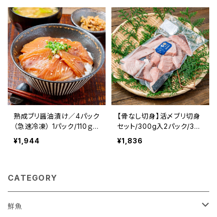
熟成ブリ醤油漬け／4パック
【骨なし切身】活〆ブリ切身
（急速冷凍） 1パック/110ｇ
セット/300g入2パック/3D
前後 北海道産 寿都産 鰤
冷凍 北海道産 寿都産 真
¥1,944
¥1,836
真空パック ぶり 刺身 北海
空パック ブリ 鰤 切身 北海
道 寿都 3D冷凍 冷凍 おか
道 寿都 急速冷凍 冷凍 食
ず おつまみ お酒 肴
品 海鮮 海産物 おかず ご飯
CATEGORY
ご飯のお供 国産
鮮魚