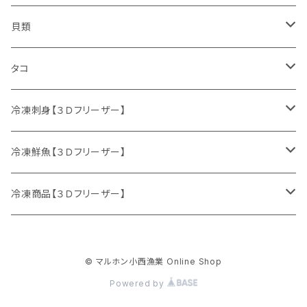
鮮魚セット
貝類
サケ
ホタテ
タコ
サクラマス
カキ
ミズダコ
冷凍刺身【３Ｄフリーザー】
特別セット
ニシン
冷凍鮮魚【３Ｄフリーザー】
マダラ
刺身セット
鮮魚セット
冷凍商品【３Ｄフリーザー】
ニシン
サケ
イクラ
© マルホン小西漁業 Online Shop
生冷イクラ
ウマヅラハギ
ブリ
ホッケフライ
Powered by