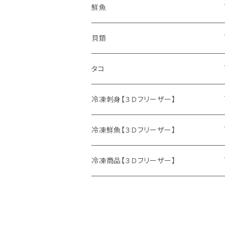
鮮魚
鮮魚セット
貝類
サケ
ホタテ
タコ
サクラマス
カキ
ミズダコ
冷凍刺身【３Ｄフリーザー】
特別セット
ニシン
冷凍鮮魚【３Ｄフリーザー】
マダラ
刺身セット
鮮魚セット
冷凍商品【３Ｄフリーザー】
ニシン
サケ
イクラ
生冷イクラ
ウマヅラハギ
ブリ
ホッケフライ