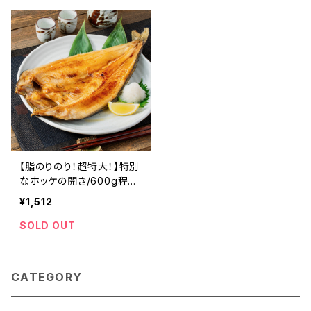
【脂のりのり！超特大！】特別
なホッケの開き/600g程度1
枚/３Ⅾ冷凍 北海道産 寿都
¥1,512
産 真ホッケ 一夜干し 天然
真空パック 北海道 寿都 急
SOLD OUT
速冷凍 冷凍 ほっけの開き
ホッケ ほっけ 真ほっけ 開
き 干物 おかず おつまみ お
CATEGORY
酒 ご飯 ご飯のお供 肴 国産