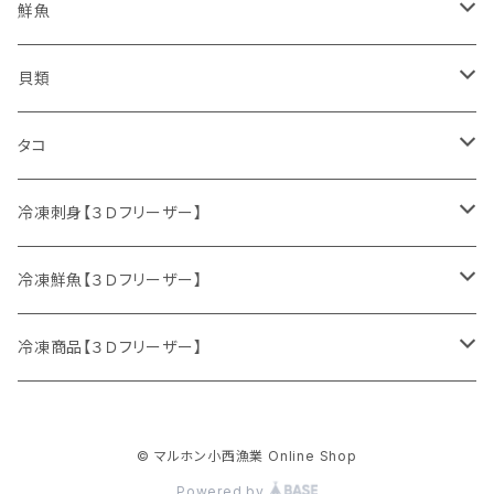
鮮魚
鮮魚セット
貝類
サケ
ホタテ
タコ
サクラマス
カキ
ミズダコ
冷凍刺身【３Ｄフリーザー】
特別セット
ニシン
冷凍鮮魚【３Ｄフリーザー】
マダラ
刺身セット
鮮魚セット
冷凍商品【３Ｄフリーザー】
ニシン
サケ
イクラ
© マルホン小西漁業 Online Shop
生冷イクラ
ウマヅラハギ
ブリ
ホッケフライ
Powered by