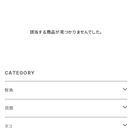
該当する商品が見つかりませんでした。
CATEGORY
鮮魚
鮮魚セット
貝類
サケ
ホタテ
タコ