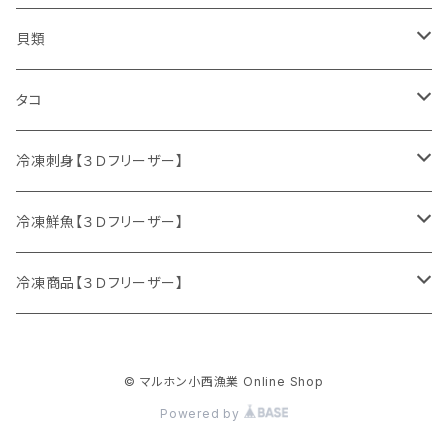
鮮魚セット
貝類
サケ
ホタテ
タコ
サクラマス
カキ
ミズダコ
冷凍刺身【３Ｄフリーザー】
特別セット
ニシン
冷凍鮮魚【３Ｄフリーザー】
マダラ
刺身セット
鮮魚セット
冷凍商品【３Ｄフリーザー】
ニシン
サケ
イクラ
© マルホン小西漁業 Online Shop
生冷イクラ
ウマヅラハギ
ブリ
ホッケフライ
Powered by