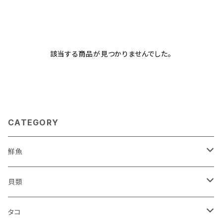
該当する商品が見つかりませんでした。
CATEGORY
鮮魚
鮮魚セット
貝類
サケ
ホタテ
タコ