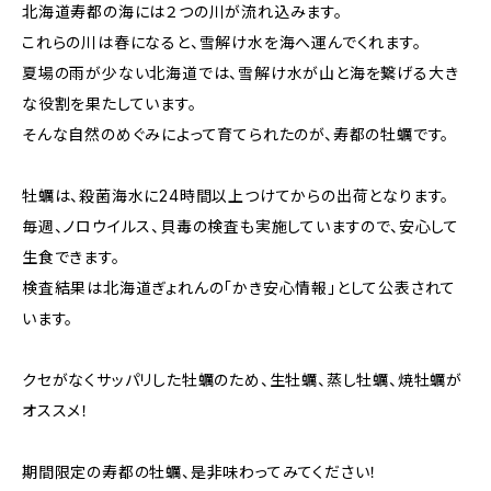
北海道寿都の海には２つの川が流れ込みます。
これらの川は春になると、雪解け水を海へ運んでくれます。
夏場の雨が少ない北海道では、雪解け水が山と海を繋げる大き
な役割を果たしています。
そんな自然のめぐみによって育てられたのが、寿都の牡蠣です。
牡蠣は、殺菌海水に24時間以上つけてからの出荷となります。
毎週、ノロウイルス、貝毒の検査も実施していますので、安心して
生食できます。
検査結果は北海道ぎょれんの「かき安心情報」として公表されて
います。
クセがなくサッパリした牡蠣のため、生牡蠣、蒸し牡蠣、焼牡蠣が
オススメ！
期間限定の寿都の牡蠣、是非味わってみてください！