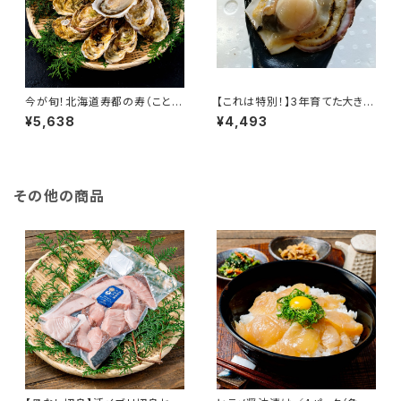
今が旬！北海道寿都の寿（ことぶ
【これは特別！】3年育てた大きな
き）牡蠣 小サイズ 50個入
ホタテ 8枚セット
¥5,638
¥4,493
り カキナイフ付き 産地直送
北海道 北海道産 寿都 寿都産
海鮮 海産物 寿カキ 寿牡蠣 生
食可 養殖
その他の商品