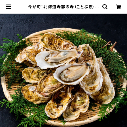
今が旬！北海道寿都の寿（ことぶき）牡
蠣 小サイズ 20個入り カキナイ
フ付き 産地直送 北海道 北海道産
寿都 寿都産 海鮮 海産物 寿カキ 寿牡
蠣 生食可 養殖 | マルホン小西漁業
Online Shop