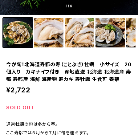
1
/6
今が旬！北海道寿都の寿（ことぶき）牡蠣 小サイズ 20
個入り カキナイフ付き 産地直送 北海道 北海道産 寿
都 寿都産 海鮮 海産物 寿カキ 寿牡蠣 生食可 養殖
¥2,722
SOLD OUT
通常牡蠣の旬は冬から春。
ここ寿都では５月から７月に旬を迎えます。