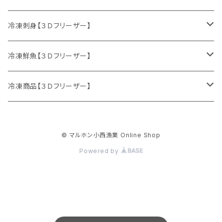
サクラマス
カキ
ミズダコ
冷凍刺身【３Ｄフリーザー】
特別セット
ニシン
冷凍鮮魚【３Ｄフリーザー】
マダラ
刺身セット
鮮魚セット
冷凍商品【３Ｄフリーザー】
ニシン
サケ
イクラ
© マルホン小西漁業 Online Shop
生冷イクラ
ウマヅラハギ
ブリ
ホッケフライ
Powered by
イクラ醤油漬け
ヒラメ
ホッケ
サクラマス
サクラマス醬油漬け
ブリ
ホッケ