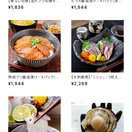
【骨なし切身】活〆ブリ切身セッ
ヒラメ醤油漬け／4パック（急速
ト/300g入2パック/3D冷凍
冷凍） 1パック/100ｇ前後 北海
¥1,836
¥1,944
北海道産 寿都産 真空パック ブ
道産 寿都産 平目 鮃 ひらめ 真
リ 鰤 切身 北海道 寿都 急速冷
空パック 刺身 北海道 寿都 3D
凍 冷凍 食品 海鮮 海産物 おか
冷凍 冷凍 おかず おつまみ お
ず ご飯 ご飯のお供 国産
酒 肴
熟成ブリ醤油漬け／4パック（急
【お刺身用】「ニシン」／2枚入
速冷凍） 1パック/110ｇ前後 北
5パックセット／急速凍結
¥1,944
¥2,268
海道産 寿都産 鰤 真空パック ぶ
り 刺身 北海道 寿都 3D冷凍 冷
凍 おかず おつまみ お酒 肴