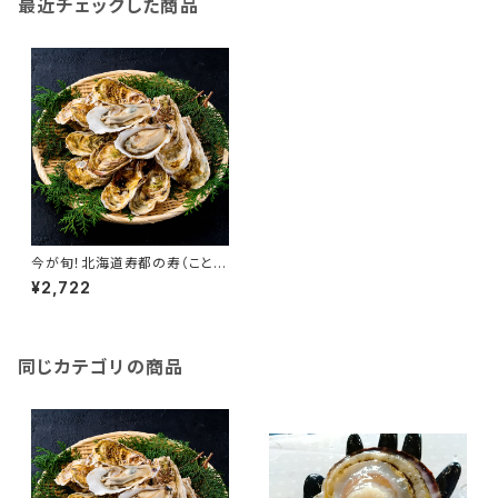
最近チェックした商品
今が旬！北海道寿都の寿（ことぶ
き）牡蠣 小サイズ 20個入
¥2,722
り カキナイフ付き 産地直送
北海道 北海道産 寿都 寿都産
海鮮 海産物 寿カキ 寿牡蠣 生
食可 養殖
同じカテゴリの商品