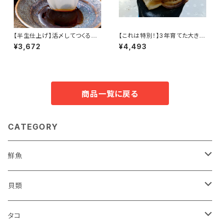
【半生仕上げ】活〆してつくる茹
【これは特別！】3年育てた大きな
でタコ/2～3パック800g程度/3
ホタテ 8枚セット
¥3,672
¥4,493
D冷凍 ミズタコ 北海道産 寿都
産 真空パック 急速冷凍 北海道
寿都 冷凍 食品 海鮮 海産物 お
かず おつまみ お酒 肴 国産
商品一覧に戻る
CATEGORY
鮮魚
鮮魚セット
貝類
サケ
ホタテ
タコ