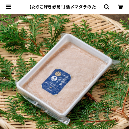
【たらこ好き必見！】活〆マダラのたら
こ 200g×4パック（３Ｄ冷凍） | マ
ルホン小西漁業 Online Shop