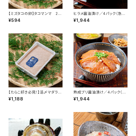
【ミズタコの卵】タコマンマ 20
ヒラメ醤油漬け／4パック（急速
0ｇ×1パック／３Ｄ冷凍
冷凍） 1パック/100ｇ前後 北海
¥594
¥1,944
道産 寿都産 平目 鮃 ひらめ 真
空パック 刺身 北海道 寿都 3D
冷凍 冷凍 おかず おつまみ お
酒 肴
【たらこ好き必見！】活〆マダラの
熟成ブリ醤油漬け／4パック（急
たらこ 200g×4パック（３Ｄ冷
速冷凍） 1パック/110ｇ前後 北
¥1,188
¥1,944
凍）
海道産 寿都産 鰤 真空パック ぶ
り 刺身 北海道 寿都 3D冷凍 冷
凍 おかず おつまみ お酒 肴