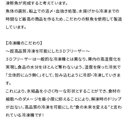
凍鮮魚が完成すると考えています。
魚体の選別、船上での活〆・血抜き処理、水揚げから冷凍までの
時間など最高の商品を作るため、こだわりの鮮魚を使用して製造
しています。
【冷凍機のこだわり】
～超高品質冷凍を可能にした３Ｄフリーザー～
３Ｄフリーザーは一般的な冷凍機とは異なり、庫内の高湿度化を
実現し食品の水分をほとんど奪わないよう、湿度を保った冷気で
「立体的にムラ無く」そして、包み込むように冷却・冷凍していきま
す。
これにより、氷結晶を小さく均一な形状とすることができ、食材の
細胞へのダメージを最小限に抑えることにより、解凍時のドリップ
が出ない、高品質の冷凍を可能にした“食の未来を変える”と言わ
れている冷凍機です！