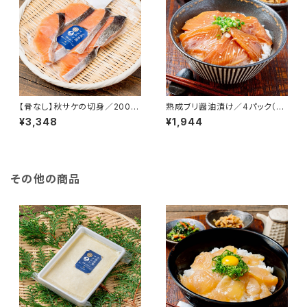
【骨なし】秋サケの切身／200g
熟成ブリ醤油漬け／4パック（急
×4パック（急速冷凍）
速冷凍） 1パック/110ｇ前後 北
¥3,348
¥1,944
海道産 寿都産 鰤 真空パック ぶ
り 刺身 北海道 寿都 3D冷凍 冷
凍 おかず おつまみ お酒 肴
その他の商品