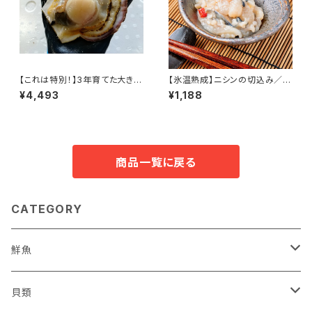
【これは特別！】3年育てた大きな
【氷温熟成】ニシンの切込み／2
ホタテ 8枚セット
パック（3D冷凍）
¥4,493
¥1,188
商品一覧に戻る
CATEGORY
鮮魚
鮮魚セット
貝類