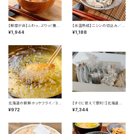
【鮮度が命】ふわっ、ぷりっ！獲れ
【氷温熟成】ニシンの切込み／2
たてホッケのすり身（無添加）20
パック（3D冷凍）
¥1,944
¥1,188
0g入／4パック（3D冷凍）
北海道の新鮮ホッケフライ／30
【すぐに使えて便利！】北海道の
0g（３Ⅾ冷凍） 真ホッケ 揚げる
海の幸詰合せ／（３Ｄ冷凍）
¥972
¥7,344
だけ 北海道産 寿都産 真空パッ
ク 急速冷凍 冷凍食品 北海道
寿都 冷凍食品 おかず おつまみ
お酒 ご飯 ご飯のお供 肴 ほっけ
真ほっけ フライ ほっけフライ