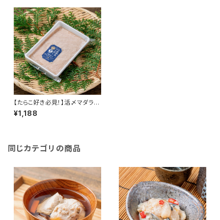
【たらこ好き必見！】活〆マダラの
たらこ 200g×4パック（３Ｄ冷
¥1,188
凍）
同じカテゴリの商品