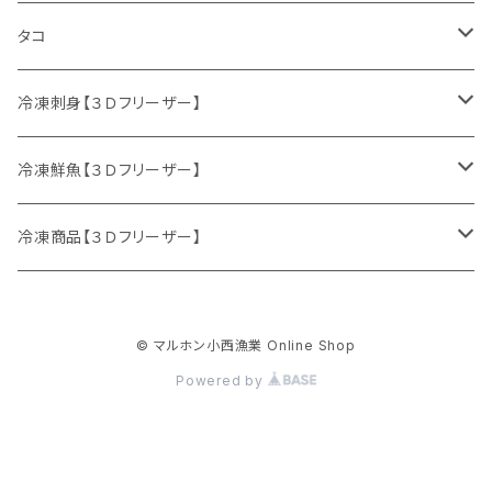
サケ
ホタテ
タコ
サクラマス
カキ
ミズダコ
冷凍刺身【３Ｄフリーザー】
特別セット
ニシン
冷凍鮮魚【３Ｄフリーザー】
マダラ
刺身セット
鮮魚セット
冷凍商品【３Ｄフリーザー】
ニシン
サケ
イクラ
© マルホン小西漁業 Online Shop
生冷イクラ
ウマヅラハギ
ブリ
ホッケフライ
Powered by
イクラ醤油漬け
ヒラメ
ホッケ
サクラマス