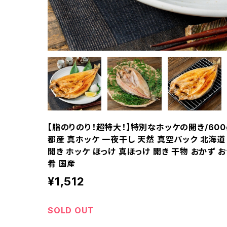
【脂のりのり！超特大！】特別なホッケの開き/600
都産 真ホッケ 一夜干し 天然 真空パック 北海道
開き ホッケ ほっけ 真ほっけ 開き 干物 おかず 
肴 国産
¥1,512
SOLD OUT