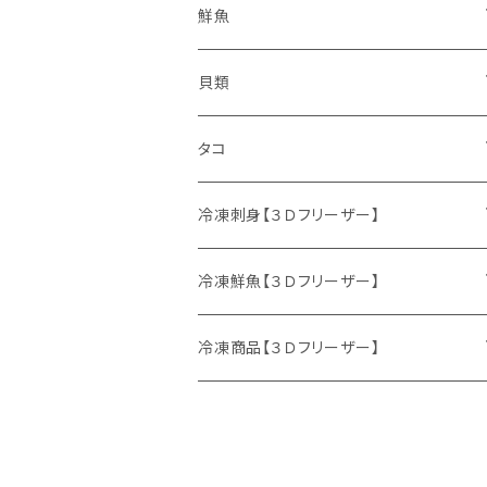
鮮魚
鮮魚セット
貝類
サケ
ホタテ
タコ
サクラマス
カキ
ミズダコ
冷凍刺身【３Ｄフリーザー】
特別セット
ニシン
冷凍鮮魚【３Ｄフリーザー】
マダラ
刺身セット
鮮魚セット
冷凍商品【３Ｄフリーザー】
ニシン
サケ
イクラ
生冷イクラ
ウマヅラハギ
ブリ
ホッケフライ