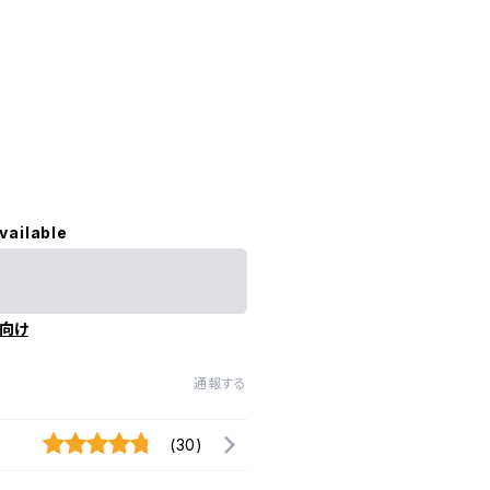
vailable
向け
通報する
(30)