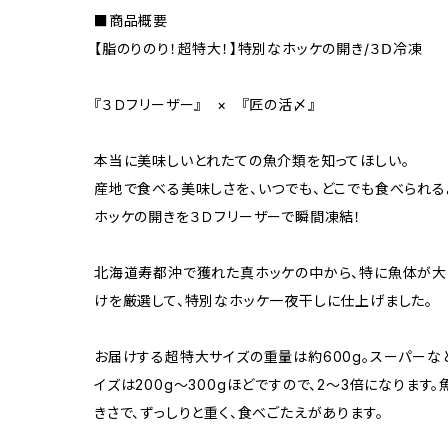
■商品概要
【脂のりのり！超特大！】特別なホッケの開き/３Ⅾ冷凍
『３Ｄフリーザー』 × 『匠の活〆』
本当に美味しいとれたての魚介類を知ってほしい。
産地で食べる美味しさを、いつでも、どこでも食べられる
ホッケの開きを３Ｄフリーザーで瞬間凍結！
北海道寿都沖で獲れた真ホッケの中から、特に魚体が大
けを厳選して、特別なホッケ一夜干しに仕上げました。
お届けする超特大サイズの重量は約600g。スーパー
イズは200g〜300gほどですので、2〜3倍になりま
きさで、ずっしりと重く、食べごたえがあります。