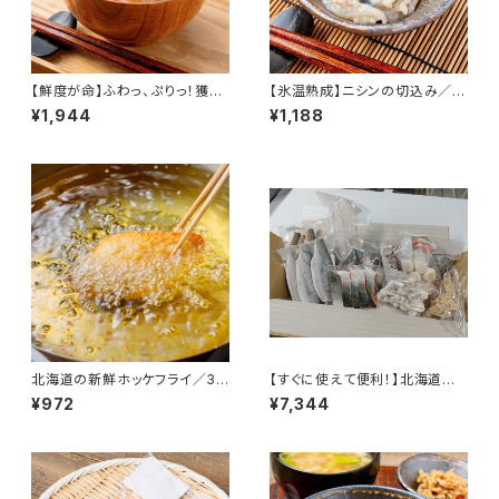
【鮮度が命】ふわっ、ぷりっ！獲れ
【氷温熟成】ニシンの切込み／2
たてホッケのすり身（無添加）20
パック（3D冷凍）
¥1,944
¥1,188
0g入／4パック（3D冷凍）
北海道の新鮮ホッケフライ／30
【すぐに使えて便利！】北海道の
0g（３Ⅾ冷凍） 真ホッケ 揚げる
海の幸詰合せ／（３Ｄ冷凍）
¥972
¥7,344
だけ 北海道産 寿都産 真空パッ
ク 急速冷凍 冷凍食品 北海道
寿都 冷凍食品 おかず おつまみ
お酒 ご飯 ご飯のお供 肴 ほっけ
真ほっけ フライ ほっけフライ