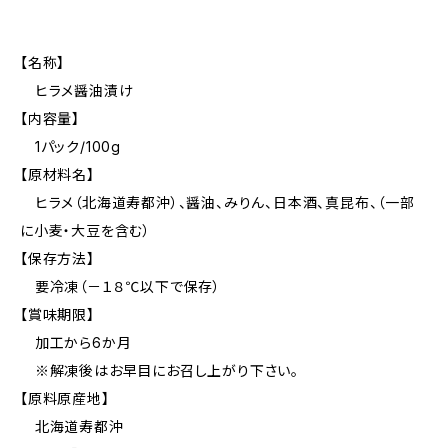
【名称】
ヒラメ醤油漬け
【内容量】
1パック/100g
【原材料名】
ヒラメ（北海道寿都沖）、醤油、みりん、日本酒、真昆布、（一部
に小麦・大豆を含む）
【保存方法】
要冷凍（－１８℃以下で保存）
【賞味期限】
加工から6か月
※解凍後はお早目にお召し上がり下さい。
【原料原産地】
北海道寿都沖