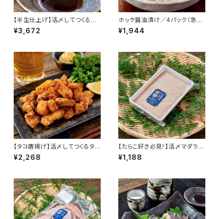
【半生仕上げ】活〆してつくる茹
ホッケ醤油漬け／4パック（急速
でタコ/2～3パック800g程度/3
冷凍） 1パック/100ｇ前後 北海
¥3,672
¥1,944
D冷凍 ミズタコ 北海道産 寿都
道産 寿都産 真ホッケ 真空パッ
産 真空パック 急速冷凍 北海道
ク ほっけ ホッケ 真ほっけ 刺身
寿都 冷凍 食品 海鮮 海産物 お
北海道 寿都 3D冷凍 冷凍 おか
かず おつまみ お酒 肴 国産
ず おつまみ お酒 肴
【タコ唐揚げ】活〆してつくるタコ
【たらこ好き必見！】活〆マダラの
ザンギ/250g×2パック/3D冷凍
たらこ 200g×4パック（３Ｄ冷
¥2,268
¥1,188
唐揚げ 北海道産 寿都産 真空パ
凍）
ック 急速冷凍 冷凍食品 海鮮 海
産物 おかず おつまみ お酒 ご飯
ご飯のお供 肴 ザンギ タコ ミズ
タコ 揚げるだけ タコ唐揚げ 北
海道 寿都