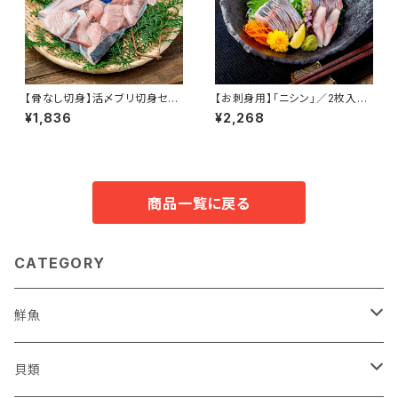
【骨なし切身】活〆ブリ切身セッ
【お刺身用】「ニシン」／2枚入
ト/300g入2パック/3D冷凍
5パックセット／急速凍結
¥1,836
¥2,268
北海道産 寿都産 真空パック ブ
リ 鰤 切身 北海道 寿都 急速冷
凍 冷凍 食品 海鮮 海産物 おか
ず ご飯 ご飯のお供 国産
商品一覧に戻る
CATEGORY
鮮魚
鮮魚セット
貝類