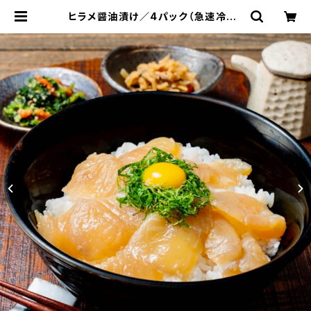
ヒラメ醤油漬け／4パック（急速冷凍）
1パック/100ｇ前後 北海道産 寿都産
平目 鮃 ひらめ 真空パック 刺身 北海
道 寿都 3D冷凍 冷凍 おかず おつま
み お酒 肴 | マルホン小西漁業 Onli
ne Shop