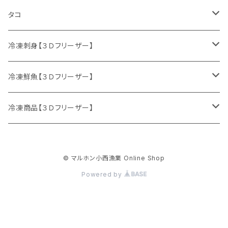
サケ
ホタテ
タコ
サクラマス
カキ
ミズダコ
冷凍刺身【３Ｄフリーザー】
特別セット
ニシン
冷凍鮮魚【３Ｄフリーザー】
マダラ
刺身セット
鮮魚セット
冷凍商品【３Ｄフリーザー】
ニシン
サケ
イクラ
© マルホン小西漁業 Online Shop
生冷イクラ
ウマヅラハギ
ブリ
ホッケフライ
Powered by
イクラ醤油漬け
ヒラメ
ホッケ
サクラマス