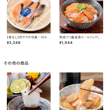
【骨なし】秋サケの切身／200g
熟成ブリ醤油漬け／4パック（急
×4パック（急速冷凍）
速冷凍） 1パック/110ｇ前後 北
¥3,348
¥1,944
海道産 寿都産 鰤 真空パック ぶ
り 刺身 北海道 寿都 3D冷凍 冷
凍 おかず おつまみ お酒 肴
その他の商品