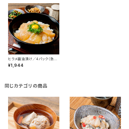
ヒラメ醤油漬け／4パック（急速
冷凍） 1パック/100ｇ前後 北海
¥1,944
道産 寿都産 平目 鮃 ひらめ 真
空パック 刺身 北海道 寿都 3D
冷凍 冷凍 おかず おつまみ お
酒 肴
同じカテゴリの商品