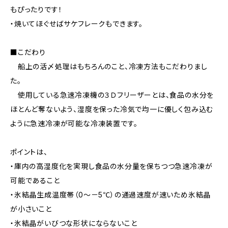
もぴったりです！
・焼いてほぐせばサケフレークもできます。
■こだわり
船上の活〆処理はもちろんのこと、冷凍方法もこだわりまし
た。
使用している急速冷凍機の３Ｄフリーザーとは、食品の水分を
ほとんど奪ないよう、湿度を保った冷気で均一に優しく包み込む
ように急速冷凍が可能な冷凍装置です。
ポイントは、
・庫内の高湿度化を実現し食品の水分量を保ちつつ急速冷凍が
可能であること
・氷結晶生成温度帯（0～－5℃）の通過速度が速いため氷結晶
が小さいこと
・氷結晶がいびつな形状にならないこと