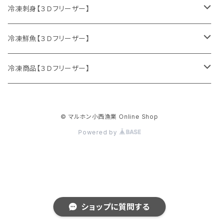
サクラマス
カキ
ミズダコ
冷凍刺身【３Ｄフリーザー】
特別セット
ニシン
冷凍鮮魚【３Ｄフリーザー】
マダラ
刺身セット
鮮魚セット
冷凍商品【３Ｄフリーザー】
ニシン
サケ
イクラ
© マルホン小西漁業 Online Shop
生冷イクラ
ウマヅラハギ
ブリ
ホッケフライ
Powered by
イクラ醤油漬け
ヒラメ
ホッケ
サクラマス
サクラマス醬油漬け
ブリ
ホッケ
ショップに質問する
ホッケの開き
ブリ