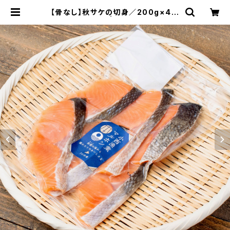
【骨なし】秋サケの切身／200g×4パ
ック（急速冷凍） | マルホン小西漁業
Online Shop