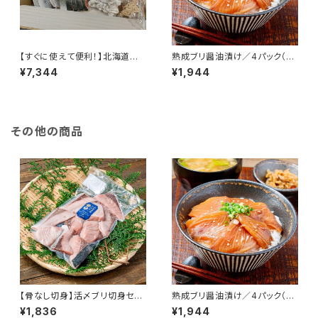
【すぐに使えて便利！】北海道の
熟成ブリ醤油漬け／4パック（急
海の幸詰合せ／（３Ｄ冷凍）
速冷凍） 1パック/110ｇ前後 北
¥7,344
¥1,944
海道産 寿都産 鰤 真空パック ぶ
り 刺身 北海道 寿都 3D冷凍 冷
凍 おかず おつまみ お酒 肴
その他の商品
【骨なし切身】活〆ブリ切身セッ
熟成ブリ醤油漬け／4パック（急
ト/300g入2パック/3D冷凍
速冷凍） 1パック/110ｇ前後 北
¥1,836
¥1,944
北海道産 寿都産 真空パック ブ
海道産 寿都産 鰤 真空パック ぶ