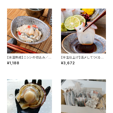
リ 鰤 切身 北海道 寿都 急速冷
り 刺身 北海道 寿都 3D冷凍 冷
凍 冷凍 食品 海鮮 海産物 おか
凍 おかず おつまみ お酒 肴
ず ご飯 ご飯のお供 国産
【氷温熟成】ニシンの切込み／2
【半生仕上げ】活〆してつくる茹
パック（3D冷凍）
でタコ/2～3パック800g程度/3
¥1,188
¥3,672
D冷凍 ミズタコ 北海道産 寿都
産 真空パック 急速冷凍 北海道
寿都 冷凍 食品 海鮮 海産物 お
かず おつまみ お酒 肴 国産