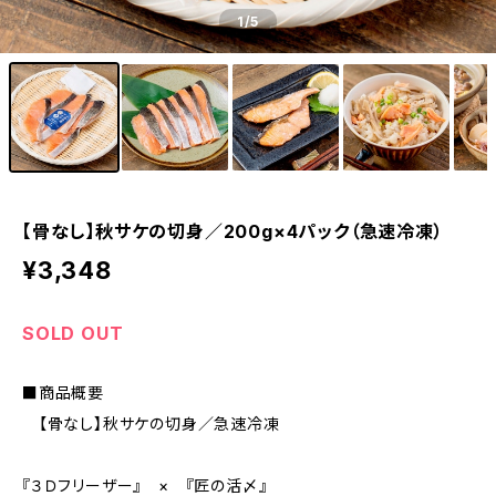
1
/5
【骨なし】秋サケの切身／200g×4パック（急速冷凍）
¥3,348
SOLD OUT
■商品概要
【骨なし】秋サケの切身／急速冷凍
『３Ｄフリーザー』 × 『匠の活〆』