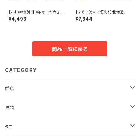
【これは特別！】3年育てた大きな
【すぐに使えて便利！】北海道の
ホタテ 8枚セット
海の幸詰合せ／（３Ｄ冷凍）
¥4,493
¥7,344
商品一覧に戻る
CATEGORY
鮮魚
鮮魚セット
貝類
サケ
ホタテ
タコ