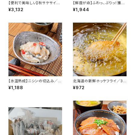
【便利で美味しい】秋サケサイコ
【鮮度が命】ふわっ、ぷりっ！獲れ
ロカット／200g入4パック（３Ｄ
たてホッケのすり身（無添加）20
¥3,132
¥1,944
冷凍）
0g入／4パック（3D冷凍）
【氷温熟成】ニシンの切込み／2
北海道の新鮮ホッケフライ／30
パック（3D冷凍）
0g（３Ⅾ冷凍） 真ホッケ 揚げる
¥1,188
¥972
だけ 北海道産 寿都産 真空パッ
ク 急速冷凍 冷凍食品 北海道
寿都 冷凍食品 おかず おつまみ
お酒 ご飯 ご飯のお供 肴 ほっけ
真ほっけ フライ ほっけフライ