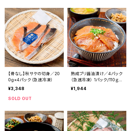
冷凍食品 北海道 寿都 冷凍
食品 おかず おつまみ お酒
ご飯 ご飯のお供 肴 ほっけ
真ほっけ フライ ほっけフラ
イ
【骨なし】秋サケの切身／20
熟成ブリ醤油漬け／4パック
0g×4パック（急速冷凍）
（急速冷凍） 1パック/110ｇ
前後 北海道産 寿都産 鰤
¥3,348
¥1,944
真空パック ぶり 刺身 北海
道 寿都 3D冷凍 冷凍 おか
SOLD OUT
ず おつまみ お酒 肴