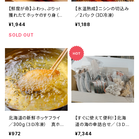
【鮮度が命】ふわっ、ぷりっ！
【氷温熟成】ニシンの切込み
獲れたてホッケのすり身（無
／2パック（3D冷凍）
添加）200g入／4パック（3
¥1,944
¥1,188
D冷凍）
SOLD OUT
北海道の新鮮ホッケフライ
【すぐに使えて便利！】北海
／300g（３Ⅾ冷凍） 真ホッ
道の海の幸詰合せ／（３Ｄ冷
ケ 揚げるだけ 北海道産 寿
凍）
¥972
¥7,344
都産 真空パック 急速冷凍