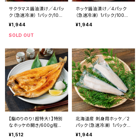
サクラマス醤油漬け／4パッ
ホッケ醤油漬け／4パック
ク（急速冷凍） 1パック/100
（急速冷凍） 1パック/100ｇ
ｇ前後 北海道産 寿都産 桜
前後 北海道産 寿都産 真ホ
¥1,944
¥1,944
鱒 真空パック 刺身 北海道
ッケ 真空パック ほっけ ホッ
寿都 3D冷凍 冷凍 おかず
ケ 真ほっけ 刺身 北海道 寿
SOLD OUT
おつまみ お酒 肴
都 3D冷凍 冷凍 おかず お
つまみ お酒 肴
【脂のりのり！超特大！】特別
北海道産 刺身用ホッケ／2
なホッケの開き/600g程度1
パック（急速冷凍） 1パック/
枚/３Ⅾ冷凍 北海道産 寿都
200ｇ前後 北海道産 寿都
¥1,512
¥1,944
産 真ホッケ 一夜干し 天然
産 真ホッケ 真空パック ほ