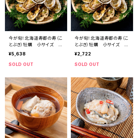
今が旬！北海道寿都の寿（こ
今が旬！北海道寿都の寿（こ
とぶき）牡蠣 小サイズ 5
とぶき）牡蠣 小サイズ 2
0個入り カキナイフ付き
0個入り カキナイフ付き
¥5,638
¥2,722
産地直送 北海道 北海道産
産地直送 北海道 北海道産
寿都 寿都産 海鮮 海産物
寿都 寿都産 海鮮 海産物
SOLD OUT
SOLD OUT
寿カキ 寿牡蠣 生食可 養殖
寿カキ 寿牡蠣 生食可 養殖