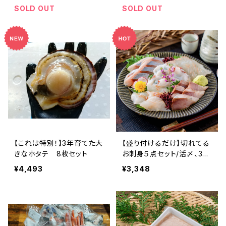
真空パック 北海道 寿都 急
っけ ホッケ 真ほっけ 刺身
SOLD OUT
SOLD OUT
速冷凍 冷凍 ほっけの開き
北海道 寿都 3D冷凍 冷凍
ホッケ ほっけ 真ほっけ 開
おかず おつまみ お酒 肴
き 干物 おかず おつまみ お
酒 ご飯 ご飯のお供 肴 国産
【これは特別！】3年育てた大
【盛り付けるだけ】切れてる
きなホタテ 8枚セット
お刺身５点セット/活〆、3D
冷凍 50g~70gを5パック
¥4,493
¥3,348
北海道産 寿都産 真空パッ
ク 急速冷凍 北海道 寿都
食べ物 食品 海鮮 海産物
おかず おつまみ お酒 ご飯
ご飯のお供 肴