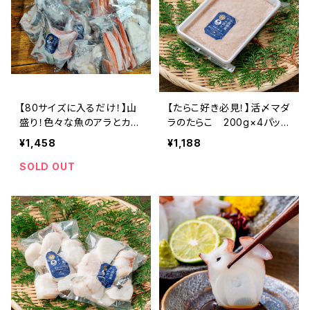
【80サイズに入るだけ！】山
【たらこ好き必見！】活〆マダ
盛り！色々な魚のアラとカマ
ラのたらこ 200g×4パック
ハラス詰合せ
（３Ｄ冷凍）
¥1,458
¥1,188
SOLD OUT