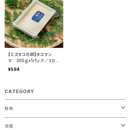
【ミズタコの卵】タコマン
マ 200ｇ×1パック／３Ｄ冷
凍
¥594
CATEGORY
鮮魚
鮮魚セット
貝類