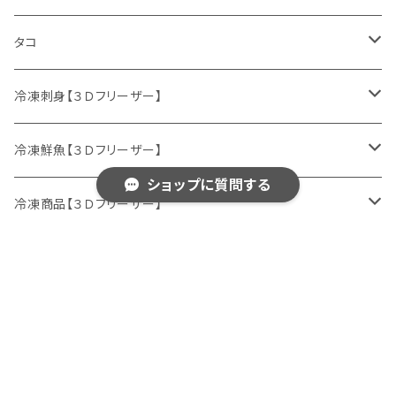
サケ
ホタテ
タコ
サクラマス
カキ
ミズダコ
冷凍刺身【３Ｄフリーザー】
特別セット
ニシン
冷凍鮮魚【３Ｄフリーザー】
ショップに質問する
マダラ
刺身セット
鮮魚セット
冷凍商品【３Ｄフリーザー】
ニシン
サケ
イクラ
キーワードから探す
生冷イクラ
ウマヅラハギ
ブリ
ホッケフライ
イクラ醤油漬け
ヒラメ
ホッケ
サクラマス
© マルホン小西漁業 Online Shop