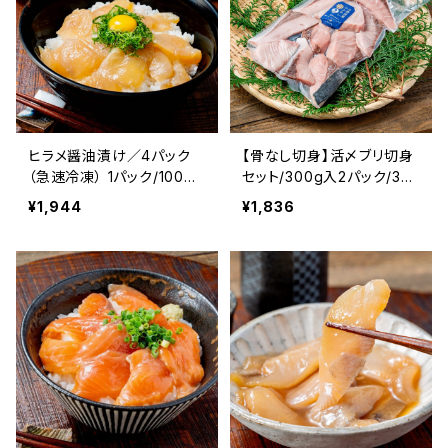
ヒラメ醤油漬け／4パック
【骨なし切身】活〆ブリ切身
（急速冷凍） 1パック/100ｇ
セット/300g入2パック/3D
前後 北海道産 寿都産 平目
冷凍 北海道産 寿都産 真
¥1,944
¥1,836
鮃 ひらめ 真空パック 刺身
空パック ブリ 鰤 切身 北海
北海道 寿都 3D冷凍 冷凍
道 寿都 急速冷凍 冷凍 食
おかず おつまみ お酒 肴
品 海鮮 海産物 おかず ご飯
ご飯のお供 国産