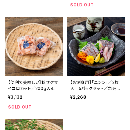
冷凍 冷凍食品 海鮮 海産物
SOLD OUT
おかず おつまみ お酒 ご飯
ご飯のお供 肴 ザンギ タコ
ミズタコ 揚げるだけ タコ唐
揚げ 北海道 寿都
【便利で美味しい】秋サケサ
【お刺身用】「ニシン」／2枚
イコロカット／200g入4パ
入 5パックセット／急速凍
ック（３Ｄ冷凍）
結
¥3,132
¥2,268
SOLD OUT