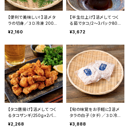
【便利で美味しい！】活〆タ
【半生仕上げ】活〆してつく
ラの切身／３Ｄ冷凍 200g
る茹でタコ/2～3パック800
程度/パック 4パック 活〆
g程度/3D冷凍 ミズタコ 北
¥2,160
¥3,672
北海道産 寿都産 真空パッ
海道産 寿都産 真空パック
ク 急速冷凍 マダラ 真タラ
急速冷凍 北海道 寿都 冷凍
真たら 切身 活締め 真ダラ
食品 海鮮 海産物 おかず
真だら 天然 鍋 フライ ムニ
おつまみ お酒 肴 国産
エル 焼き魚 北海道 寿都 冷
凍 海鮮 海産物 おかず ご飯
ご飯のお供
【タコ唐揚げ】活〆してつく
【旬の味覚をお手軽に】活〆
るタコザンギ/250g×2パッ
タラの白子（タチ）／３Ｄ冷
ク/3D冷凍 唐揚げ 北海道
凍 活〆マダラ白子300g
¥2,268
¥3,888
産 寿都産 真空パック 急速
程度 2ﾊﾟｯｸ